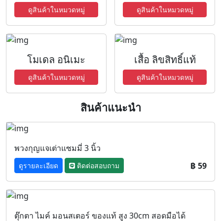
ดูสินค้าในหมวดหมู่
ดูสินค้าในหมวดหมู่
โมเดล อนิเมะ
เสื้อ ลิขสิทธิ์แท้
ดูสินค้าในหมวดหมู่
ดูสินค้าในหมวดหมู่
สินค้าแนะนำ
พวงกุญแจเต่าแซมมี่ 3 นิ้ว
฿ 59
ดูรายละเอียด
ติดต่อสอบถาม
ตุ๊กตา ไมค์ มอนสเตอร์ ของแท้ สูง 30cm สอดมือได้