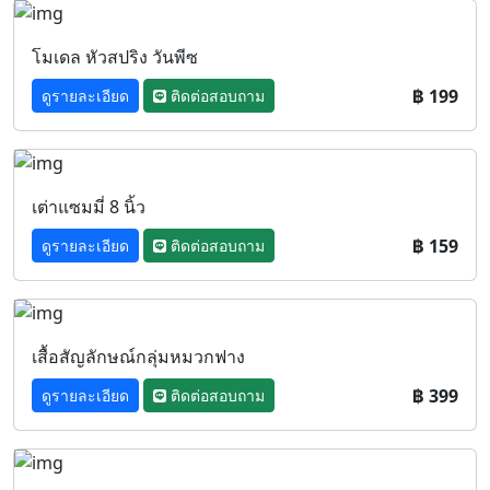
โมเดล หัวสปริง วันพีซ
฿ 199
ดูรายละเอียด
ติดต่อสอบถาม
เต่าแซมมี่ 8 นิ้ว
฿ 159
ดูรายละเอียด
ติดต่อสอบถาม
เสื้อสัญลักษณ์กลุ่มหมวกฟาง
฿ 399
ดูรายละเอียด
ติดต่อสอบถาม